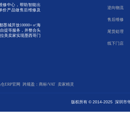
维修中心，帮助智能出
逆向物流
单价产品做售后维修及
售后维修
墨城开放10000+㎡海
自提等服务，并整合头
尾货处理
拉美卖家实现墨西哥门
线下门店
仓ERP官网
跨规盈：商标/VAT
卖家精灵
版权所有 © 2014-2025 