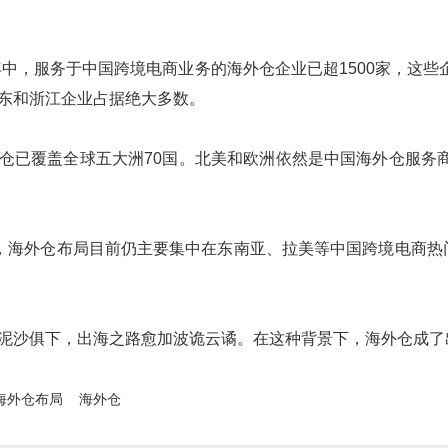
年中，服务于中国跨境电商业务的海外仓企业已超1500家，这些
东和浙江企业占据绝大多数。
仓已覆盖全球五大洲70国。北美和欧洲依然是中国海外仓服务
线，海外仓布局目前仍主要集中在东南亚、拉美等中国跨境电商
泥沙俱下，出海之路愈加波诡云谲。在这种背景下，海外仓成了
海外仓布局
海外仓