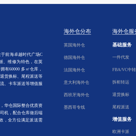
海外仓分布
海外仓服
基础服务
英国海外仓
于前海卓越时代广场C
一件代发
德国海外仓
卡派、维修为特色，在英
有60000 多㎡仓库，
FBA/VC中转
法国海外仓
退货换标、尾程派送等
拆柜转运
意大利海外仓
流、卡车派送等增值服
退货换标
西班牙海外仓
，华仓国际整合优质资
尾程派送
墨西哥专线
司机，配合仓库做后端
增值服务
效，全方位满足派送需
欧洲卡派