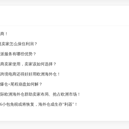
电商！
跨境卖家怎么保住利润？
卡派服务有哪些优势？
电商卖家使用，卖家该如何选择？
烈，跨境电商还得好好用欧洲海外仓！
BA爆仓+尾程崩盘如何解？
国际欧洲海外仓群助卖家布局、抢占欧洲市场！
T86小包免税或将恢复，海外仓成生存“利器”！